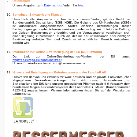
9.
Datenschutz
Unsere Angaben zum
Datenschutz
finden Sie
hier
.
10.
Sonstiges, Salvatorische Klausel
Hinsichtlich aller Ansprüche und Rechte aus diesem Vertrag gilt das Recht der
Bundesrepublik Deutschland (BGB, HGB). Die Geltung des UN-Kaufrechts (CISG)
ist ausdrücklich ausgeschlossen. Sollten einzelne Bestimmungen dieser
Bedingungen ganz oder teilweise unwirksam oder nichtig sein, bleibt die Geltung
der übrigen Bestimmungen unberührt und die Vertragspartner verpflichten sich,
einer Regelung zuzustimmen, durch die der mit der unwirksamen oder nichtigen
Bestimmung verfolgte Sinn und Zweck im wirtschaftlichen Bereich weitgehend
erreicht wird.
11.
Information zur Online-Streitbeilegung der EU (OS-Plattform)
Der Link zur Online-Streitbeilegungs-Plattform der EU lautet:
http://ec.europa.eu/consumers/odr
.
Unsere Emailadresse lautet: info@bessermesser.de.
12.
Hinweis auf Beteiligung am Befreiungssystem der Landbell AG:
Hinsichtlich der von uns erstmals mit Ware befüllten und an private Endverbraucher
abgegebene Verkaufsverpackungen hat sich unser Unternehmen zur
Sicherstellung der Erfüllung unserer gesetzlichen Pflichten nach § 6 VerpackV dem
bundesweit tätigen Rücknahmesystem der Landbell AG, Mainz, (Kundennummer:
4123411) angeschlossen. Weitere Informationen finden Sie auf der Website der
Landbell AG.