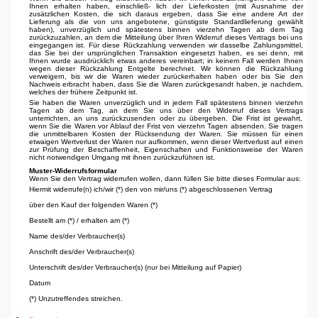
Ihnen erhalten haben, einschließ- lich der Lieferkosten (mit Ausnahme der
zusätzlichen Kosten, die sich daraus ergeben, dass Sie eine andere Art der
Lieferung als die von uns angebotene, günstigste Standardlieferung gewählt
haben), unverzüglich und spätestens binnen vierzehn Tagen ab dem Tag
zurückzuzahlen, an dem die Mitteilung über Ihren Widerruf dieses Vertrags bei uns
eingegangen ist. Für diese Rückzahlung verwenden wir dasselbe Zahlungsmittel,
das Sie bei der ursprünglichen Transaktion eingesetzt haben, es sei denn, mit
Ihnen wurde ausdrücklich etwas anderes vereinbart; in keinem Fall werden Ihnen
wegen dieser Rückzahlung Entgelte berechnet. Wir können die Rückzahlung
verweigern, bis wir die Waren wieder zurückerhalten haben oder bis Sie den
Nachweis erbracht haben, dass Sie die Waren zurückgesandt haben, je nachdem,
welches der frühere Zeitpunkt ist.
Sie haben die Waren unverzüglich und in jedem Fall spätestens binnen vierzehn
Tagen ab dem Tag, an dem Sie uns über den Widerruf dieses Vertrags
unterrichten, an uns zurückzusenden oder zu übergeben. Die Frist ist gewahrt,
wenn Sie die Waren vor Ablauf der Frist von vierzehn Tagen absenden. Sie tragen
die unmittelbaren Kosten der Rücksendung der Waren. Sie müssen für einen
etwaigen Wertverlust der Waren nur aufkommen, wenn dieser Wertverlust auf einen
zur Prüfung der Beschaffenheit, Eigenschaften und Funktionsweise der Waren
nicht notwendigen Umgang mit ihnen zurückzuführen ist.
Muster-Widerrufsformular
Wenn Sie den Vertrag widerrufen wollen, dann füllen Sie bitte dieses Formular aus:
Hiermit widerrufe(n) ich/wir (*) den von mir/uns (*) abgeschlossenen Vertrag
über den Kauf der folgenden Waren (*)
Bestellt am (*) / erhalten am (*)
Name des/der Verbraucher(s)
Anschrift des/der Verbraucher(s)
Unterschrift des/der Verbraucher(s) (nur bei Mitteilung auf Papier)
Datum
(*) Unzutreffendes streichen.