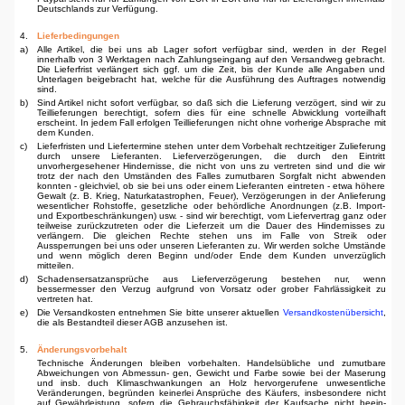
Deutschlands zur Verfügung.
4.
Lieferbedingungen
a)
Alle Artikel, die bei uns ab Lager sofort verfügbar sind, werden in der Regel
innerhalb von 3 Werktagen nach Zahlungseingang auf den Versandweg gebracht.
Die Lieferfrist verlängert sich ggf. um die Zeit, bis der Kunde alle Angaben und
Unterlagen beigebracht hat, welche für die Ausführung des Auftrages notwendig
sind.
b)
Sind Artikel nicht sofort verfügbar, so daß sich die Lieferung verzögert, sind wir zu
Teillieferungen berechtigt, sofern dies für eine schnelle Abwicklung vorteilhaft
erscheint. In jedem Fall erfolgen Teillieferungen nicht ohne vorherige Absprache mit
dem Kunden.
c)
Lieferfristen und Liefertermine stehen unter dem Vorbehalt rechtzeitiger Zulieferung
durch unsere Lieferanten. Lieferverzögerungen, die durch den Eintritt
unvorhergesehener Hindernisse, die nicht von uns zu vertreten sind und die wir
trotz der nach den Umständen des Falles zumutbaren Sorgfalt nicht abwenden
konnten - gleichviel, ob sie bei uns oder einem Lieferanten eintreten - etwa höhere
Gewalt (z. B. Krieg, Naturkatastrophen, Feuer), Verzögerungen in der Anlieferung
wesentlicher Roh­stoffe, gesetzliche oder behördliche Anordnungen (z.B. Import-
und Exportbeschränkungen) usw. - sind wir berechtigt, vom Liefervertrag ganz oder
teilweise zurückzutreten oder die Lieferzeit um die Dauer des Hindernisses zu
verlängern. Die gleichen Rechte stehen uns im Falle von Streik oder
Aussperrungen bei uns oder unseren Lieferanten zu. Wir werden solche Umstände
und wenn möglich deren Beginn und/oder Ende dem Kunden unverzüglich
mitteilen.
d)
Schadensersatzansprüche aus Lieferverzögerung bestehen nur, wenn
bessermesser den Verzug aufgrund von Vorsatz oder grober Fahrlässigkeit zu
vertreten hat.
e)
Die Versandkosten entnehmen Sie bitte unserer aktuellen
Versandkostenübersicht
,
die als Bestandteil dieser AGB anzusehen ist.
5.
Änderungsvorbehalt
Technische Änderungen bleiben vorbehalten. Handelsübliche und zumutbare
Abweichungen von Abmessun- gen, Gewicht und Farbe sowie bei der Maserung
und insb. duch Klimaschwankungen an Holz hervorgerufene unwesentliche
Veränderungen, begründen keinerlei Ansprüche des Käufers, insbesondere nicht
auf Gewährleistung, sofern die Gebrauchsfähigkeit der Kaufsache nicht beein­