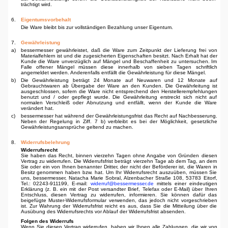
trächtigt wird.
6.
Eigentumsvorbehalt
Die Ware bleibt bis zur vollständigen Bezahlung unser Eigentum.
7.
Gewährleistung
a)
bessermesser gewährleistet, daß die Ware zum Zeitpunkt der Lieferung frei von
Materialfehlern ist und die zugesicherten Eigenschaften besitzt. Nach Erhalt hat der
Kunde die Ware unverzüglich auf Mängel und Beschaffenheit zu untersuchen. Im
Falle offener Mängel müssen diese innerhalb von sieben Tagen schriftlich
angemeldet werden. Anderenfalls entfällt die Gewährleistung für diese Mängel.
b)
Die Gewährleistung beträgt 24 Monate auf Neuwaren und 12 Monate auf
Gebrauchtwaren ab Übergabe der Ware an den Kunden. Die Gewährleitung ist
ausgeschlossen, sofern die Ware nicht entsprechend den Herstellerempfehlungen
benutzt und / oder gepflegt wurde. Die Gewährleitung erstreckt sich nicht auf
normalen Verschleiß oder Abnutzung und entfällt, wenn der Kunde die Ware
verändert hat.
c)
bessermesser hat während der Gewährleistungsfrist das Recht auf Nachbesserung.
Neben der Regelung in Ziff. 7 b) verbleibt es bei der Möglichkeit, gesetzliche
Gewährleistungsansprüche geltend zu machen.
8.
Widerrufsbelehrung
Widerrufsrecht
Sie haben das Recht, binnen vierzehn Tagen ohne Angabe von Gründen diesen
Vertrag zu widerrufen. Die Widerrufsfrist beträgt vierzehn Tage ab dem Tag, an dem
Sie oder ein von Ihnen benannter Dritter, der nicht der Beförderer ist, die Waren in
Besitz genommen haben bzw. hat. Um Ihr Widerrufsrecht auszuüben, müssen Sie
uns, bessermesser, Natacha Marie Sobral, Alzenbacher Straße 108, 53783 Eitorf,
Tel.: 02243-911199, E-mail:
widerruf@bessermesser.de
mittels einer eindeutigen
Erklärung (z. B. ein mit der Post versandter Brief, Telefax oder E-Mail) über Ihren
Entschluss, diesen Vertrag zu widerrufen, informieren. Sie können dafür das
beigefügte Muster-Widerrufsformular verwenden, das jedoch nicht vorgeschrieben
ist. Zur Wahrung der Widerrufsfrist reicht es aus, dass Sie die Mitteilung über die
Ausübung des Widerrufsrechts vor Ablauf der Widerrufsfrist absenden.
Folgen des Widerrufs
Wenn Sie diesen Vertrag widerrufen, haben wir Ihnen alle Zahlungen, die wir von