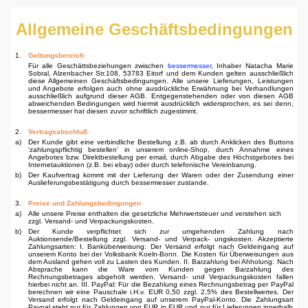
Allgemeine Geschäftsbedingungen
1.
Geltungsbereich
Für alle Geschättsbeziehungen zwischen
bessermesser
, Inhaber Natacha Marie
Sobral, Alzenbacher Str.108, 53783 Eitorf und dem Kunden gelten ausschließlich
diese Allgemeinen Geschäftsbedingungen. Alle unsere Lieferungen, Leistungen
und Angebote erfolgen auch ohne ausdrückliche Erwähnung bei Verhandlungen
ausschließlich aufgrund dieser AGB. Entgegen­stehenden oder von diesen AGB
abweichenden Bedingungen wird hiermit ausdrücklich wider­sprochen, es sei denn,
bessermesser hat diesen zuvor schriftlich zugestimmt.
2.
Vertragsabschluß
a)
Der Kunde gibt eine verbindliche Bestellung z.B. ab durch Anklicken des Buttons
'zahlungspflichtig bestellen' in unserem online-Shop, durch Annahme eines
Angebotes bzw. Direktbestellung per email, durch Abgabe des Höchstgebotes bei
Internetauktionen (z.B. bei ebay) oder durch telefoni­sche Vereinbarung.
b)
Der Kaufvertrag kommt mit der Lieferung der Waren oder der Zusendung einer
Auslieferungsbe­stätigung durch bessermesser zustande.
3.
Preise und Zahlungsbedingungen
a)
Alle unsere Preise enthalten die gesetzliche Mehrwertsteuer und verstehen sich
zzgl. Versand- und Verpackungskosten.
b)
Der Kunde verpflichtet sich zur umgehenden Zahlung nach
Auktionsende/Bestellung zzgl. Versand- und Verpack- ungskosten. Akzeptierte
Zahlungsarten: I. Banküberweisung: Der Versand erfolgt nach Geldeingang auf
unserem Konto bei der Volksbank Koeln-Bonn. Die Kosten für Überweisun­gen aus
dem Ausland gehen voll zu Lasten des Kunden. II. Barzahlung bei Ahholung: Nach
Ab­sprache kann die Ware vom Kunden gegen Barzahlung des
Rechnungsbetrages abgeholt werden. Versand- und Verpackungskosten fallen
hierbei nicht an. III. PayPal: Für die Bezahlung eines Rechnungsbetrag per PayPal
berechnen wir eine Pauschale i.H.v. EUR 0,50 zzgl. 2,5% des Bestellwertes. Der
Versand erfolgt nach Geldeingang auf unserem PayPal-Konto. Die Zahlungsart
Paypal steht nur für Zahlungen von EUR in EUR und nur für Lieferungen innerhalb