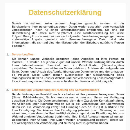
Datenschutzerklärung
Soweit nachstehend keine anderen Angaben gemacht werden, ist die
Bereitstellung Ihrer personen­bezogenen Daten weder gesetzlich oder vertraglich
vorgeschrieben, noch für einen Vertragsab­schluss erforderlich. Sie sind zur
Bereitstellung der Daten nicht verpflichtet. Eine Nichtbereitstellung hat keine
Folgen. Dies gilt nur soweit bei den nachfolgenden Verarbeitungsvorgängen keine
ander­weitige Angabe gemacht wird. Personenbezogene Daten sind alle
Informationen, die sich auf eine identifizierte oder identifizierbare natürliche Person
beziehen.
1.
Server-Logfiles
Sie können unsere Webseite besuchen, ohne Angaben zu Ihrer Person zu
machen. Es werden bei jedem Zugriff auf unsere Website Nutzungsdaten durch
Ihren Internetbrowser übermittelt und in Protokolldaten (Server-Logfiles)
gespeichert. Zu diesen gespeicherten Daten gehören z.B. Name der aufgerufenen
Seite, Datum und Uhrzeit des Abrufs, übertragene Datenmenge und der anfragen­
de Provider. Diese Daten dienen ausschließlich der Gewährleistung eines
störungsfreien Betriebs unserer Website und zur Verbesserung unseres Angebotes.
Eine Zuordnung dieser Daten zu einer bestimmten Person ist nicht möglich.
2.
Erhebung und Verarbeitung bei Nutzung des Kontaktformulars
Bei der Nutzung des Kontaktformulars erheben wir Ihre personenbezogenen Daten
(Name, E-Mail-Adresse, Nachrichtentext) nur in dem von Ihnen zur Verfügung
gestellten Umfang. Die Datenver­arbeitung dient dem Zweck der Kontaktaufnahme.
Mit Absenden Ihrer Nachricht willigen Sie in die Verarbeitung der übermittelten
Daten ein. Die Verarbeitung erfolgt auf Grundlage des Art. 6 (1) lit. a DSGVO mit
Ihrer Einwilligung. Sie können Ihre Einwilligung jederzeit durch Mitteilung an uns
widerrufen, ohne dass die Rechtmäßigkeit der aufgrund der Einwilligung bis zum
Widerruf erfolgten Verarbeitung berührt wird. Ihre E-Mail-Adresse nutzen wir nur zur
Bearbeitung Ihrer Anfrage. Ihre Daten werden anschließend gelöscht, sofern Sie
der weitergehenden Verarbeitung und Nutzung nicht zugestimmt haben.