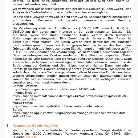
werden. Für diese ist es erforderlich, dass der Browser auch nach einem Sei­
tenwechsel wiedererkannt wird.
Wir verwenden auf unserer Website darüber hinaus Cookies zu dem Zweck, eine
Analyse des Surfverhaltens unserer Seitenbesucher zu ermöglichen.
Des Weiteren verwenden wir Cookies zu dem Zweck, Seitenbesucher anschließend
auf anderen Webseiten mit gezielter, interessenbezogener Werbung
anzusprechen.
Die Verarbeitung erfolgt auf Grundlage des § 15 (3) TMG sowie Art. 6 (1) lit. f
DSGVO aus dem berechtigten Interesse an den oben genannten Zwecken. Die
auf diese Weise von Ihnen erhobenen Daten werden durch technische
Vorkehrungen pseudonymisiert. Eine Zuordnung der Daten zu Ihrer Person ist
daher nicht mehr möglich. Die Daten werden nicht gemeinsam mit sonstigen
personen­bezogenen Daten von Ihnen gespeichert. Sie haben das Recht aus
Gründen, die sich aus Ihrer besonderen Situation ergeben, jederzeit dieser auf Art.
6 (1) f DSGVO beruhenden Verarbeitung Sie betreffender personenbezogener
Daten zu widersprechen. Cookies werden auf Ihrem Rechner gespeichert. Daher
haben Sie die volle Kontrolle über die Verwendung von Cookies. Durch die Auswahl
entsprechender technischer Einstellungen in Ihrem Internetbrowser können Sie die
Speicherung der Cookies und Übermittlung der enthaltenen Daten verhindern.
Bereits gespeicherte Cookies können jederzeit gelöscht werden. Wir weisen Sie
jedoch darauf hin, dass Sie dann gegebenenfalls nicht sämtliche Funktionen dieser
Website vollumfänglich werden nutzen können. Unter den nachstehenden Links
können Sie sich informieren, wie Sie die Cookies bei den wichtigsten Browsern
verwalten (u.a. auch deaktivieren) können:
Chrome Browser:
https://support.google.com/accounts/answer/61416?hl=de
Internet Explorer:
https://support.microsoft.com/de-de/help/17442/windows-internet-explorer-delete-
manage-cookies
Mozilla Firefox:
https://support.mozilla.org/de/kb/cookies-erlauben-und-ablehnen
Safari:
https://support.apple.com/de-de/guide/safari/manage-cookies-and-website-data-
sfri11471/mac
8.
Nutzung von Google Analytics
Wir nutzen auf unserer Website den Webanalysedienst Google Analytics der
Google Inc. (1600 Amphitheatre Parkway, Mountain View, CA 94043, USA;
"Google")
NICHT
!