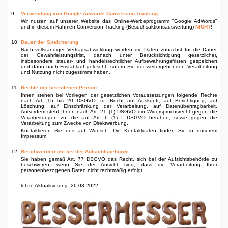
9.
Verwendung von Google Adwords Conversion-Tracking
Wir nutzen auf unserer Website das Online-Werbeprogramm "Google AdWords"
und in diesem Rahmen Conversion-Tracking (Besuchsaktionsauswertung)
NICHT
!
10.
Dauer der Speicherung
Nach vollständiger Vertragsabwicklung werden die Daten zunächst für die Dauer
der Gewährlei­stungsfrist, danach unter Berücksichtigung gesetzlicher,
insbesondere steuer- und handelsrecht­licher Aufbewahrungsfristen gespeichert
und dann nach Fristablauf gelöscht, sofern Sie der weiter­gehenden Verarbeitung
und Nutzung nicht zugestimmt haben.
11.
Rechte der betroffenen Person
Ihnen stehen bei Vorliegen der gesetzlichen Voraussetzungen folgende Rechte
nach Art. 15 bis 20 DSGVO zu: Recht auf Auskunft, auf Berichtigung, auf
Löschung, auf Einschränkung der Verarbei­tung, auf Datenübertragbarkeit.
Außerdem steht Ihnen nach Art. 21 (1) DSGVO ein Widerspruchs­recht gegen die
Verar­beitungen zu, die auf Art. 6 (1) f DSGVO beruhen, sowie gegen die
Verarbeitung zum Zwecke von Direktwerbung.
Kontaktieren Sie uns auf Wunsch. Die Kontaktdaten finden Sie in unserem
Impressum.
12.
Beschwerderecht bei der Aufsichtsbehörde
Sie haben gemäß Art. 77 DSGVO das Recht, sich bei der Aufsichtsbehörde zu
beschweren, wenn Sie der Ansicht sind, dass die Verarbeitung Ihrer
personenbezogenen Daten nicht rechtmäßig erfolgt.
letzte Aktualisierung: 26.03.2022