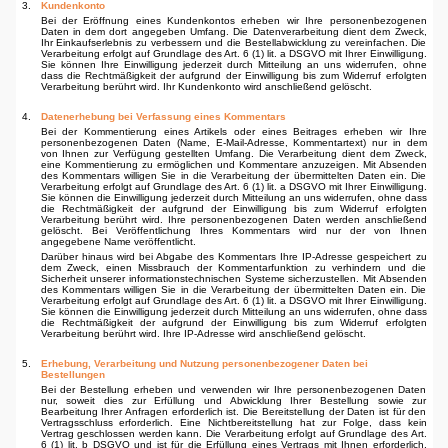
3.
Kundenkonto
Bei der Eröffnung eines Kundenkontos erheben wir Ihre personenbezogenen
Daten in dem dort angegeben Umfang. Die Datenverarbeitung dient dem Zweck,
Ihr Einkaufserlebnis zu verbessern und die Bestellabwicklung zu vereinfachen. Die
Verarbeitung erfolgt auf Grundlage des Art. 6 (1) lit. a DSGVO mit Ihrer Einwilligung.
Sie können Ihre Einwilligung jederzeit durch Mitteilung an uns widerrufen, ohne
dass die Rechtmäßigkeit der aufgrund der Einwilligung bis zum Widerruf erfolgten
Verarbeitung berührt wird. Ihr Kundenkonto wird anschließend gelöscht.
4.
Datenerhebung bei Verfassung eines Kommentars
Bei der Kommentierung eines Artikels oder eines Beitrages erheben wir Ihre
personenbezogenen Daten (Name, E-Mail-Adresse, Kommentartext) nur in dem
von Ihnen zur Verfügung gestellten Umfang. Die Verarbeitung dient dem Zweck,
eine Kommentierung zu ermöglichen und Kommentare anzuzeigen. Mit Absenden
des Kommentars willigen Sie in die Verarbeitung der übermittelten Daten ein. Die
Verarbeitung erfolgt auf Grundlage des Art. 6 (1) lit. a DSGVO mit Ihrer Einwilligung.
Sie können die Einwilligung jederzeit durch Mitteilung an uns widerrufen, ohne dass
die Rechtmäßigkeit der aufgrund der Einwilligung bis zum Widerruf erfolgten
Verarbeitung berührt wird. Ihre personen­bezogenen Daten werden anschließend
gelöscht. Bei Veröffentlichung Ihres Kommentars wird nur der von Ihnen
angegebene Name veröffentlicht.
Darüber hinaus wird bei Abgabe des Kommentars Ihre IP-Adresse gespeichert zu
dem Zweck, einen Missbrauch der Kommentarfunktion zu verhindern und die
Sicherheit unserer informations­technischen Systeme sicherzustellen. Mit Absenden
des Kommentars willigen Sie in die Verarbei­tung der übermittelten Daten ein. Die
Verarbeitung erfolgt auf Grundlage des Art. 6 (1) lit. a DSGVO mit Ihrer Einwilligung.
Sie können die Einwilligung jederzeit durch Mitteilung an uns widerrufen, ohne dass
die Rechtmäßigkeit der aufgrund der Einwilligung bis zum Widerruf erfolgten
Verarbei­tung berührt wird. Ihre IP-Adresse wird anschließend gelöscht.
5.
Erhebung, Verarbeitung und Nutzung personenbezogener Daten bei
Bestellungen
Bei der Bestellung erheben und verwenden wir Ihre personenbezogenen Daten
nur, soweit dies zur Erfüllung und Abwicklung Ihrer Bestellung sowie zur
Bearbeitung Ihrer Anfragen erforderlich ist. Die Bereitstellung der Daten ist für den
Vertragsschluss erforderlich. Eine Nichtbereitstellung hat zur Folge, dass kein
Vertrag geschlossen werden kann. Die Verarbeitung erfolgt auf Grundlage des Art.
6 (1) lit. b DSGVO und ist für die Erfüllung eines Vertrags mit Ihnen erforderlich.