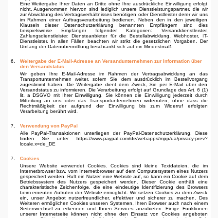
Eine Weitergabe Ihrer Daten an Dritte ohne Ihre ausdrückliche Einwilligung erfolgt
nicht. Ausgenommen hiervon sind lediglich unsere Dienstleistungspartner, die wir
zur Abwicklung des Vertragsverhältnisses benötigen oder Dienstleister derer wir uns
im Rahmen einer Auftragsverarbeitung bedienen. Neben den in den jeweiligen
Klauseln dieser Datenschutzerklärung benannten Empfängern sind dies
beispielsweise Empfänger folgender Kategorien: Versanddienstleister,
Zahlungsdienstleister, Diensteanbieter für die Bestellabwicklung, Webhoster, IT-
Dienstleister. In allen Fällen beachten wir strikt die gesetz­lichen Vorgaben. Der
Umfang der Datenübermittlung beschränkt sich auf ein Mindestmaß.
6.
Weitergabe der E-Mail-Adresse an Versandunternehmen zur Information über
den Versandstatus
Wir geben Ihre E-Mail-Adresse im Rahmen der Vertragsabwicklung an das
Transportunternehmen weiter, sofern Sie dem ausdrücklich im Bestellvorgang
zugestimmt haben. Die Weitergabe dient dem Zweck, Sie per E-Mail über den
Versandstatus zu informieren. Die Verarbeitung erfolgt auf Grundlage des Art. 6 (1)
lit. a DSGVO mit Ihrer Einwilligung. Sie können die Einwilligung jederzeit durch
Mitteilung an uns oder das Transportunternehmen widerrufen, ohne dass die
Rechtmäßigkeit der aufgrund der Einwilligung bis zum Widerruf erfolgten
Verarbeitung berührt wird.
7.
Verwendung von PayPal
Alle PayPal-Transaktionen unterliegen der PayPal-Datenschutzerklärung. Diese
finden Sie unter https://www.paypal.com/de/webapps/mpp/ua/privacy-prev?
locale.x=de_DE
7.
Cookies
Unsere Website verwendet Cookies. Cookies sind kleine Textdateien, die im
Internetbrowser bzw. vom Internetbrowser auf dem Computersystem eines Nutzers
gespeichert werden. Ruft ein Nutzer eine Website auf, so kann ein Cookie auf dem
Betriebssystem des Nutzers gespeichert werden. Dieser Cookie enthält eine
charakteristische Zeichenfolge, die eine eindeutige Identifizierung des Browsers
beim erneuten Aufrufen der Website ermöglicht. Wir setzen Cookies zu dem Zweck
ein, unser Angebot nutzerfreundlicher, effektiver und sicherer zu machen. Des
Weiteren ermöglichen Cookies unseren Systemen, Ihren Browser auch nach einem
Seitenwechsel zu erkennen und Ihnen Services anzubieten. Einige Funktionen
unserer Internetseite können nicht ohne den Einsatz von Cookies angeboten